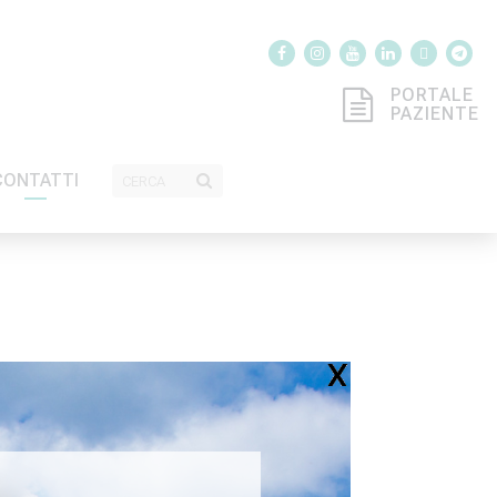
PORTALE
PAZIENTE
CONTATTI