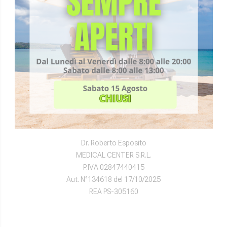
DIRETTORI SANITARI
Dr. Vittorio Gemmellaro
FISIORADI S.R.L.
P.IVA 02090480415
Aut. N°134612 del 17/10/2025
REA PS-153457
Accreditamento Eccellenza Regione Marche D.R. n. 273 del
13/10/2025
Dr. Roberto Esposito
MEDICAL CENTER S.R.L.
P.IVA 02847440415
Aut. N°134618 del 17/10/2025
REA PS-305160