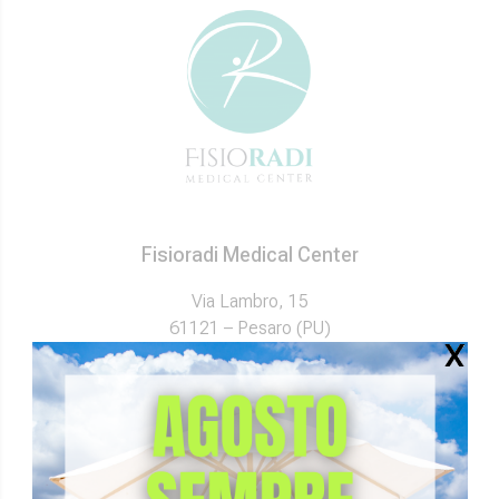
Fisioradi Medical Center
Via Lambro, 15
61121 – Pesaro (PU)
+39 0721 33958
segreteria@fisioradi.it
Fisioterapia Pesaro
Poliambulatorio Pesaro
Diagnostica Pesaro