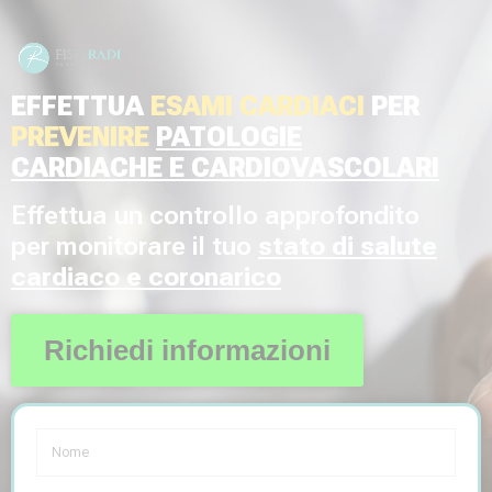
EFFETTUA
ESAMI CARDIACI
PER
PREVENIRE
PATOLOGIE
CARDIACHE E CARDIOVASCOLARI
Effettua un controllo approfondito
per monitorare il tuo
stato di salute
cardiaco e coronarico
Richiedi informazioni