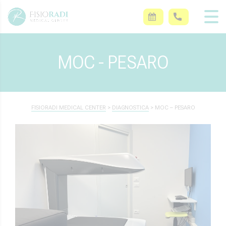
MOC - PESARO
FISIORADI MEDICAL CENTER
>
DIAGNOSTICA
>
MOC – PESARO