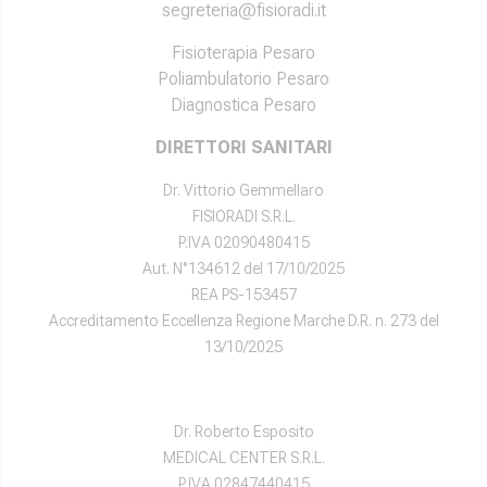
segreteria@fisioradi.it
Fisioterapia Pesaro
Poliambulatorio Pesaro
Diagnostica Pesaro
DIRETTORI SANITARI
Dr. Vittorio Gemmellaro
FISIORADI S.R.L.
P.IVA 02090480415
Aut. N°134612 del 17/10/2025
REA PS-153457
Accreditamento Eccellenza Regione Marche D.R. n. 273 del
13/10/2025
Dr. Roberto Esposito
MEDICAL CENTER S.R.L.
P.IVA 02847440415