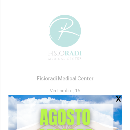
Fisioradi Medical Center
Via Lambro, 15
61121 – Pesaro (PU)
+39 0721 33958
segreteria@fisioradi.it
Fisioterapia Pesaro
Poliambulatorio Pesaro