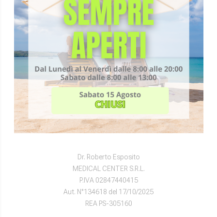
Diagnostica Pesaro
DIRETTORI SANITARI
Dr. Vittorio Gemmellaro
FISIORADI S.R.L.
P.IVA 02090480415
Aut. N°134612 del 17/10/2025
REA PS-153457
Accreditamento Eccellenza Regione Marche D.R. n. 273 del
13/10/2025
Dr. Roberto Esposito
MEDICAL CENTER S.R.L.
P.IVA 02847440415
Aut. N°134618 del 17/10/2025
REA PS-305160