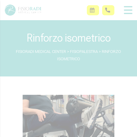
Rinforzo isometrico
FISIORADI MEDICAL CENTER
>
FISIOPALESTRA
>
RINFORZO
ISOMETRICO