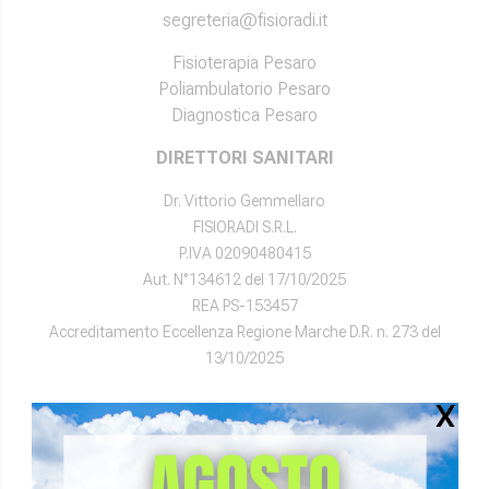
segreteria@fisioradi.it
Fisioterapia Pesaro
Poliambulatorio Pesaro
Diagnostica Pesaro
DIRETTORI SANITARI
Dr. Vittorio Gemmellaro
FISIORADI S.R.L.
P.IVA 02090480415
Aut. N°134612 del 17/10/2025
REA PS-153457
Accreditamento Eccellenza Regione Marche D.R. n. 273 del
13/10/2025
Dr. Roberto Esposito
MEDICAL CENTER S.R.L.