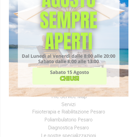
P.IVA 02847440415
Aut. N°134618 del 17/10/2025
REA PS-305160
Menù
Home
Chi siamo
Storia
Staff
Carta dei Servizi
The Service Map
Servizi
Fisioterapia e Riabilitazione Pesaro
Poliambulatorio Pesaro
Diagnostica Pesaro
Le nostre specializzazioni