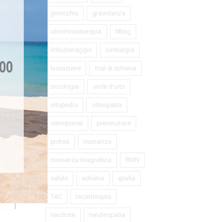
ginocchio
gravidanza
idrochinesiterapia
lifting
oggi
linfodrenaggio
lombalgia
lussazione
mal di schiena
oncologia
onde d’urto
ortopedia
osteopatia
osteoporosi
prevenzione
protesi
risonanza
risonanza magnetica
RMN
salute
schiena
spalla
TAC
tecarterapia
tendinite
tendinopatia