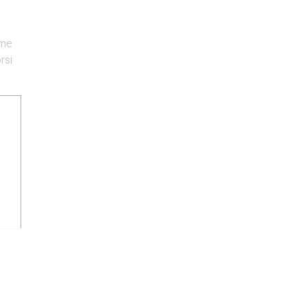
ome
rsi