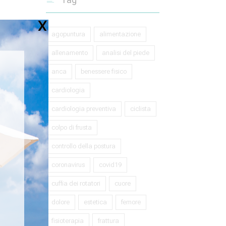
agopuntura
alimentazione
allenamento
analisi del piede
anca
benessere fisico
cardiologia
cardiologia preventiva
ciclista
colpo di frusta
controllo della postura
coronavirus
covid19
cuffia dei rotatori
cuore
dolore
estetica
femore
na
fisioterapia
frattura