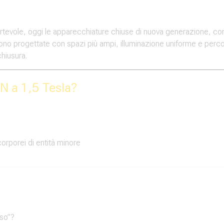
tevole, oggi le apparecchiature chiuse di nuova generazione, c
 sono progettate con spazi più ampi, illuminazione uniforme e perco
chiusura.
N a 1,5 Tesla?
corporei di entità minore
uso”?