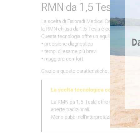
RMN da 1,5 Tesla?
La scelta di Fisioradi Medical Center nell’inve
la RMN chiusa da 1,5 Tesla è considerata lo st
Questa tecnologia offre un equilibrio ottimale t
• precisione diagnostica
• tempi di esame più brevi
• maggiore comfort
Grazie a queste caratteristiche, i medici posso
La scelta tecnologica conta
La RMN da 1,5 Tesla offre una qualità di i
aperte tradizionali.
Meno dubbi nell’interpretazione, più rapid