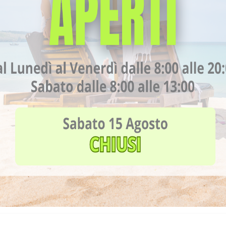
stire in una RMN chiusa da 1,5 Tesla è stata dettata dal fatto che 
andard ideale tra qualità dell’immagine e comfort del paziente.
ra:
no lavorare con maggiore sicurezza e fornire referti più affidabili.
mmagine fino a 3/5 volte superiore rispetto alle apparecchiature
ità nei tempi di esecuzione.