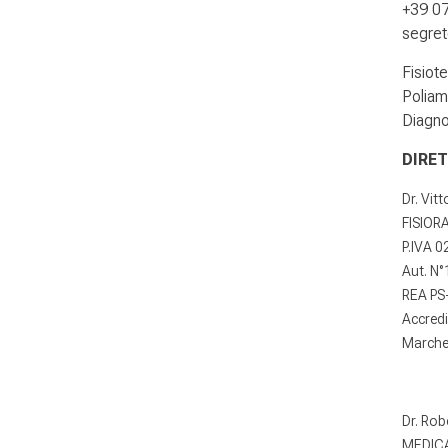
+39 0
segrete
Fisiot
Poliam
Diagno
DIRET
Dr. Vit
FISIORA
P.IVA 
Aut. N
REA PS
Accred
Marche 
Dr. Rob
MEDICA