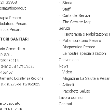
721 33958
Storia
ria@fisioradi.it
Staff
Carta dei Servizi
erapia Pesaro
The Service Map
bulatorio Pesaro
Servizi
stica Pesaro
Fisioterapia e Riabilitazione
TORI SANITARI
Poliambulatorio Pesaro
Diagnostica Pesaro
torio Gemmellaro
Le nostre specializzazioni
DI S.R.L.
Convenzioni
02090480415
News
°134612 del 17/10/2025
Video
-153457
Magazine La Salute a Pesar
itamento Eccellenza Regione
D.R. n. 273 del 13/10/2025
Articoli
Pacchetti Salute
Lavora con noi
erto Esposito
Contatti
L CENTER S.R.L.