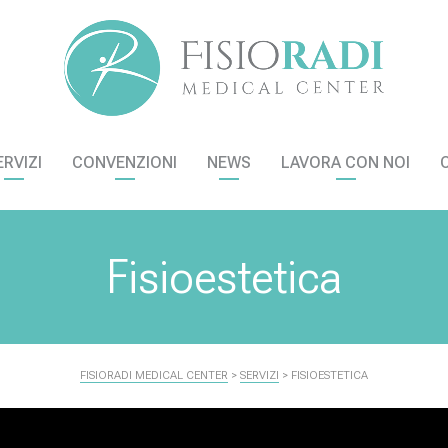
ERVIZI
CONVENZIONI
NEWS
LAVORA CON NOI
Fisioestetica
FISIORADI MEDICAL CENTER
>
SERVIZI
>
FISIOESTETICA