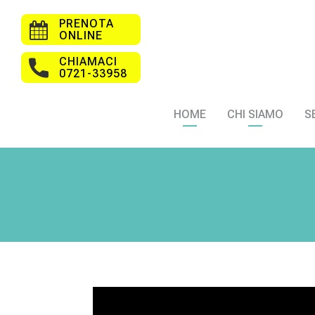
PRENOTA
ONLINE
CHIAMACI
0721-33958
HOME
CHI SIAMO
S