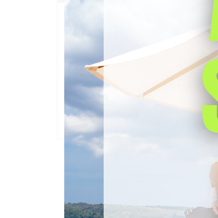
Fisioterapia e Riabilitazione
12 Agosto 20
Le terapie per l’edema del
L’edema di una struttura ossea si distingue p
di midollo osseo. È molto frequente che que
come quelle delle gambe o delle braccia. Ta
osteonecrosi, eventi traumatici…