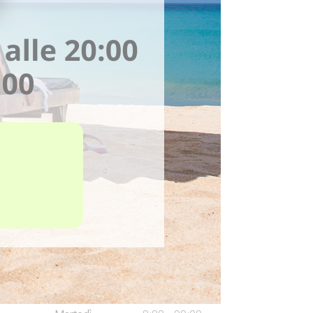
Offerte
Oncologia
Ortopedia
Osteopatia
Psicologia
Sport & Benessere
Orari di apertura
Lunedì
8:00 - 20:00