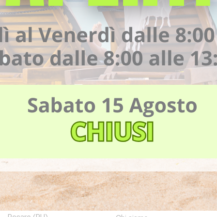
radi Medical Center
Menù
mbro, 15
Home