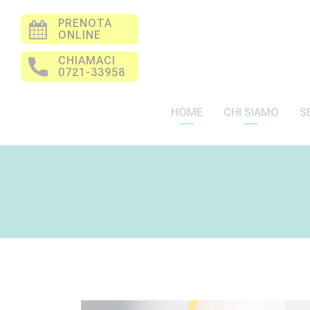
PRENOTA
ONLINE
CHIAMACI
0721-33958
HOME
CHI SIAMO
S