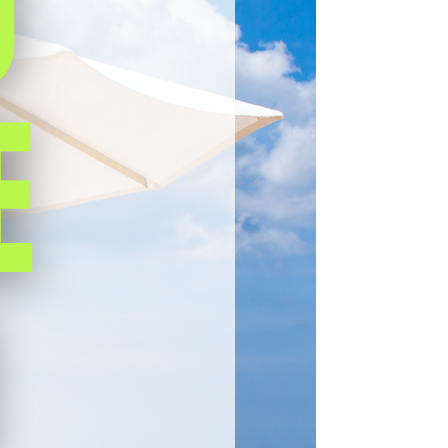
Agopuntura
Alimentazione
Cardiologia
Chirurgia Generale
Ciclismo
e
Dermatologia
Diagnostica
Ematologia
Emergenza Covid19
Endocrinologia
Estetica
Fisioterapia e Riabilitazione
Gastroenterologia
Neurochirurgia
Oculistica