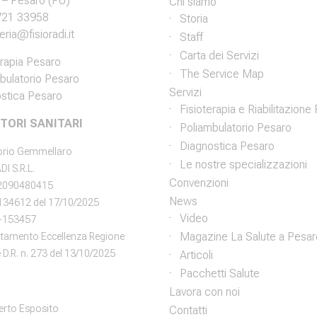
– Pesaro (PU)
Chi siamo
721 33958
Storia
ria@fisioradi.it
Staff
Carta dei Servizi
erapia Pesaro
The Service Map
bulatorio Pesaro
Servizi
stica Pesaro
Fisioterapia e Riabilitazione
TORI SANITARI
Poliambulatorio Pesaro
Diagnostica Pesaro
torio Gemmellaro
Le nostre specializzazioni
DI S.R.L.
Convenzioni
02090480415
News
°134612 del 17/10/2025
Video
-153457
Magazine La Salute a Pesar
itamento Eccellenza Regione
D.R. n. 273 del 13/10/2025
Articoli
Pacchetti Salute
Lavora con noi
erto Esposito
Contatti