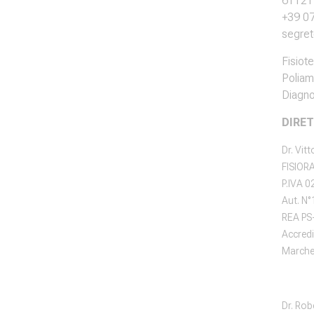
61121 
+39 0
segrete
Fisiot
Poliam
Diagno
DIRET
Dr. Vit
FISIORA
P.IVA 
Aut. N
REA PS
Accred
Marche 
Dr. Rob