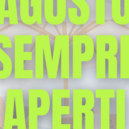
20
la spongiosa ossea
er la presenza di un deposito inusuale di liquido nelle ossa, dotat
sto problema si presenti sulle ossa più lunghe del nostro corpo
le problematica è solitamente cagionata da traumi, osteoartrite,