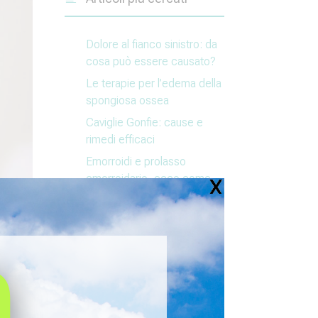
Dolore al fianco sinistro: da
cosa può essere causato?
Le terapie per l’edema della
spongiosa ossea
Caviglie Gonfie: cause e
rimedi efficaci
Emorroidi e prolasso
emorroidario, ecco come
affrontare il problema
DIAMO VALORE ALL’
ANEMIA SENILE
Categorie