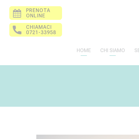
PRENOTA
ONLINE
CHIAMACI
0721-33958
HOME
CHI SIAMO
S