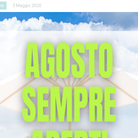
one
3 Maggio 2020
a utile durante l’emergenza Covid19
re della fase 2 del post COVID-19, una fase raggiunta grazie al
di tutta la popolazione. Il ritorno alla normalità sarà un processo
a, è fondamentale discutere sugli effetti che il Covid-19…