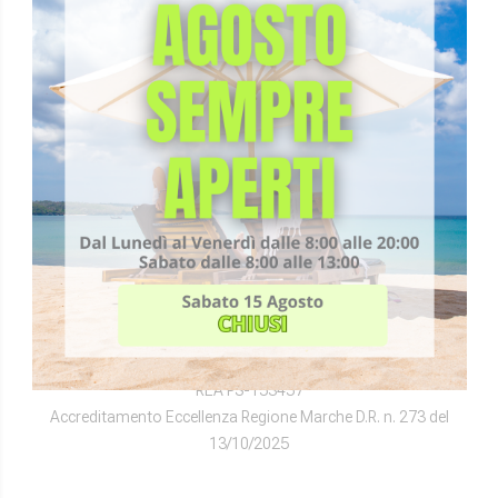
Via Lambro, 15
61121 – Pesaro (PU)
+39 0721 33958
segreteria@fisioradi.it
Fisioterapia Pesaro
Poliambulatorio Pesaro
Diagnostica Pesaro
DIRETTORI SANITARI
Dr. Vittorio Gemmellaro
FISIORADI S.R.L.
P.IVA 02090480415
Aut. N°134612 del 17/10/2025
REA PS-153457
Accreditamento Eccellenza Regione Marche D.R. n. 273 del
13/10/2025