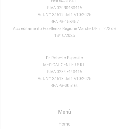
FISIORADI S.R.L.
P.IVA 02090480415
Aut. N°134612 del 17/10/2025
REA PS-153457
Accreditamento Eccellenza Regione Marche D.R. n. 273 del
13/10/2025
Dr. Roberto Esposito
MEDICAL CENTER S.R.L.
P.IVA 02847440415
Aut. N°134618 del 17/10/2025
REA PS-305160
Menù
Home