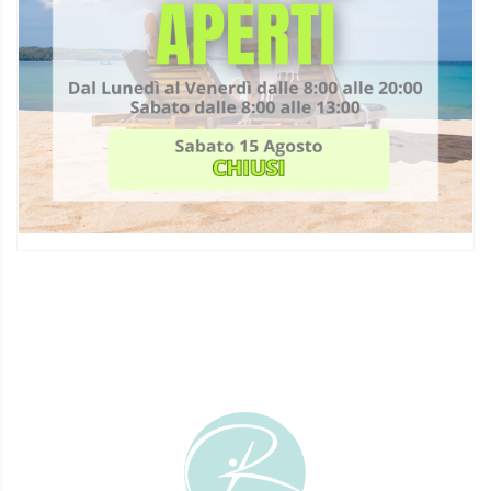
L’esame baropodometrico è un metodo diagnostico
non invasivo che consente di avere una valutazione
computerizzata dell’appoggio plantare in posizione
statica (da fermi) e dinamica (in movimento). Le
acquisizioni sono precise, istantanee e ripetibili.
L’interpretazione dei parametri e delle immagini
consente di valutare il comportamento generale del
sistema posturale. Rilevare le proiezioni…