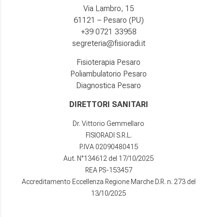
Via Lambro, 15
61121 – Pesaro (PU)
+39 0721 33958
segreteria@fisioradi.it
Fisioterapia Pesaro
Poliambulatorio Pesaro
Diagnostica Pesaro
DIRETTORI SANITARI
Dr. Vittorio Gemmellaro
FISIORADI S.R.L.
P.IVA 02090480415
Aut. N°134612 del 17/10/2025
REA PS-153457
Accreditamento Eccellenza Regione Marche D.R. n. 273 del
13/10/2025