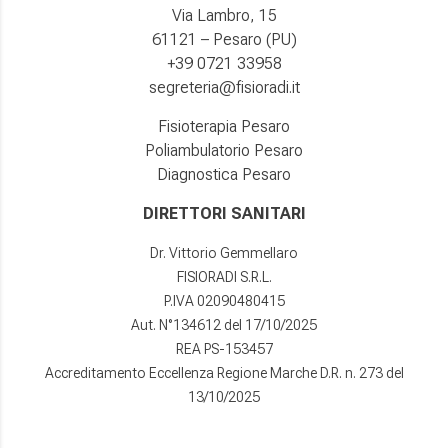
Via Lambro, 15
61121 – Pesaro (PU)
+39 0721 33958
segreteria@fisioradi.it
Fisioterapia Pesaro
Poliambulatorio Pesaro
Diagnostica Pesaro
DIRETTORI SANITARI
Dr. Vittorio Gemmellaro
FISIORADI S.R.L.
P.IVA 02090480415
Aut. N°134612 del 17/10/2025
REA PS-153457
Accreditamento Eccellenza Regione Marche D.R. n. 273 del
13/10/2025