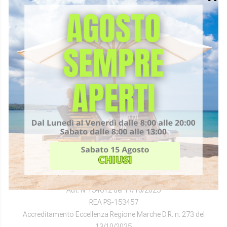
Fisioradi Medical Center
Via Lambro, 15
61121 – Pesaro (PU)
+39 0721 33958
segreteria@fisioradi.it
Fisioterapia Pesaro
Poliambulatorio Pesaro
Diagnostica Pesaro
DIRETTORI SANITARI
Dr. Vittorio Gemmellaro
FISIORADI S.R.L.
P.IVA 02090480415
Aut. N°134612 del 17/10/2025
REA PS-153457
Accreditamento Eccellenza Regione Marche D.R. n. 273 del
13/10/2025