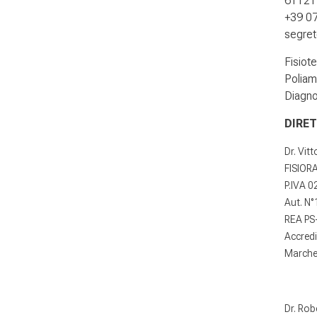
61121 
+39 0
segrete
Fisiot
Poliam
Diagno
DIRET
Dr. Vit
FISIORA
P.IVA 
Aut. N
REA PS
Accred
Marche 
Dr. Rob