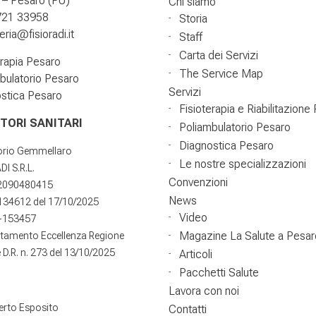
– Pesaro (PU)
Chi siamo
721 33958
Storia
ria@fisioradi.it
Staff
Carta dei Servizi
erapia Pesaro
The Service Map
bulatorio Pesaro
Servizi
stica Pesaro
Fisioterapia e Riabilitazione
TORI SANITARI
Poliambulatorio Pesaro
Diagnostica Pesaro
torio Gemmellaro
Le nostre specializzazioni
DI S.R.L.
Convenzioni
02090480415
News
°134612 del 17/10/2025
Video
-153457
Magazine La Salute a Pesar
itamento Eccellenza Regione
D.R. n. 273 del 13/10/2025
Articoli
Pacchetti Salute
Lavora con noi
erto Esposito
Contatti