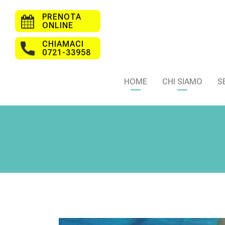
PRENOTA
ONLINE
CHIAMACI
0721-33958
HOME
CHI SIAMO
S