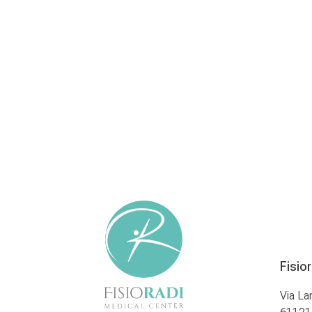
Fisio
Via La