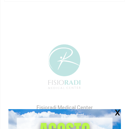
Fisioradi Medical Center
Via Lambro, 15
61121 – Pesaro (PU)