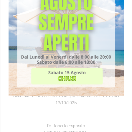
+39 0721 33958
segreteria@fisioradi.it
Fisioterapia Pesaro
Poliambulatorio Pesaro
Diagnostica Pesaro
DIRETTORI SANITARI
Dr. Vittorio Gemmellaro
FISIORADI S.R.L.
P.IVA 02090480415
Aut. N°134612 del 17/10/2025
REA PS-153457
Accreditamento Eccellenza Regione Marche D.R. n. 273 del
13/10/2025
Dr. Roberto Esposito