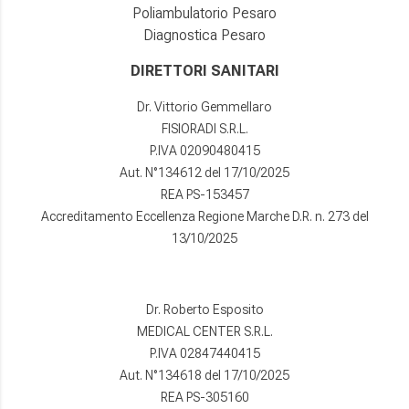
Poliambulatorio Pesaro
Diagnostica Pesaro
DIRETTORI SANITARI
Dr. Vittorio Gemmellaro
FISIORADI S.R.L.
P.IVA 02090480415
Aut. N°134612 del 17/10/2025
REA PS-153457
Accreditamento Eccellenza Regione Marche D.R. n. 273 del
13/10/2025
Dr. Roberto Esposito
MEDICAL CENTER S.R.L.
P.IVA 02847440415
Aut. N°134618 del 17/10/2025
REA PS-305160