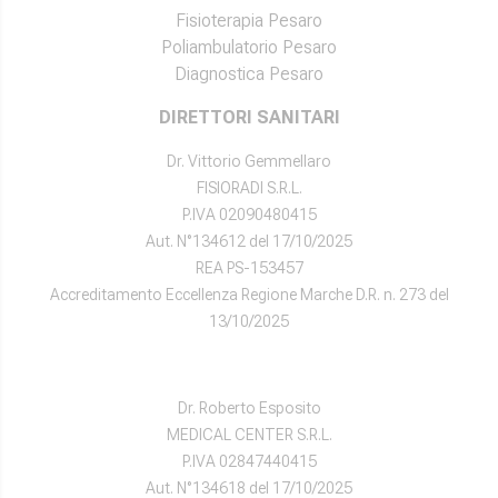
Fisioterapia Pesaro
Poliambulatorio Pesaro
Diagnostica Pesaro
DIRETTORI SANITARI
Dr. Vittorio Gemmellaro
FISIORADI S.R.L.
P.IVA 02090480415
Aut. N°134612 del 17/10/2025
REA PS-153457
Accreditamento Eccellenza Regione Marche D.R. n. 273 del
13/10/2025
Dr. Roberto Esposito
MEDICAL CENTER S.R.L.
P.IVA 02847440415
Aut. N°134618 del 17/10/2025