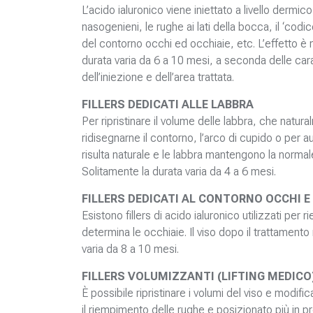
L’acido ialuronico viene iniettato a livello dermic
nasogenieni, le rughe ai lati della bocca, il ‘codic
del contorno occhi ed occhiaie, etc. L’effetto è 
durata varia da 6 a 10 mesi, a seconda delle carat
dell’iniezione e dell’area trattata.
FILLERS DEDICATI ALLE LABBRA
Per ripristinare il volume delle labbra, che natur
ridisegnarne il contorno, l’arco di cupido o per au
risulta naturale e le labbra mantengono la normal
Solitamente la durata varia da 4 a 6 mesi.
FILLERS DEDICATI AL CONTORNO OCCHI E
Esistono fillers di acido ialuronico utilizzati pe
determina le occhiaie. Il viso dopo il trattamento
varia da 8 a 10 mesi.
FILLERS VOLUMIZZANTI (LIFTING MEDICO
È possibile ripristinare i volumi del viso e modifi
il riempimento delle rughe e posizionato più in pr