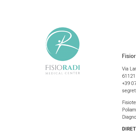
Fisio
Via La
61121 
+39 0
segrete
Fisiot
Poliam
Diagno
DIRET