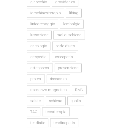
ginocchio
gravidanza
idrochinesiterapia
lifting
linfodrenaggio
lombalgia
lussazione
mal di schiena
oncologia
onde d’urto
ortopedia
osteopatia
osteoporosi
prevenzione
protesi
risonanza
risonanza magnetica
RMN
salute
schiena
spalla
TAC
tecarterapia
tendinite
tendinopatia