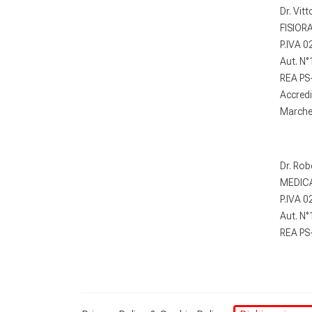
Dr. Vit
FISIORA
P.IVA 
Aut. N
REA PS
Accred
Marche 
Dr. Rob
MEDICA
P.IVA 
Aut. N
REA PS