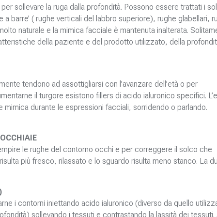
o per sollevare la ruga dalla profondità. Possono essere trattati i so
e a barre’ ( rughe verticali del labbro superiore), rughe glabellari, 
molto naturale e la mimica facciale è mantenuta inalterata. Solitam
teristiche della paziente e del prodotto utilizzato, della profondi
almente tendono ad assottigliarsi con l’avanzare dell’età o per
mentarne il turgore esistono fillers di acido ialuronico specifici. L’
e mimica durante le espressioni facciali, sorridendo o parlando.
 OCCHIAIE
r riempire le rughe del contorno occhi e per correggere il solco che
 risulta più fresco, rilassato e lo sguardo risulta meno stanco. La d
)
carne i contorni iniettando acido ialuronico (diverso da quello utiliz
ofondità) sollevando i tessuti e contrastando la lassità dei tessuti.