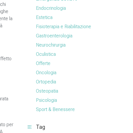
lchi
Endocrinologia
rughe
Estetica
ente la
tà
Fisioterapia e Riabilitazione
Gastroenterologia
Neurochirurgia
Oculistica
effetto
Offerte
Oncologia
Ortopedia
Osteopatia
urata
Psicologia
Sport & Benessere
zato per
Tag
 A