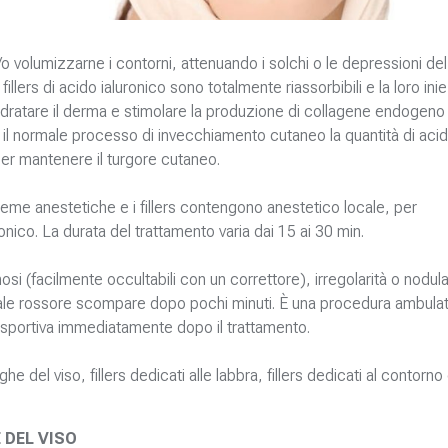
/o volumizzarne i contorni, attenuando i solchi o le depressioni del
I fillers di acido ialuronico sono totalmente riassorbibili e la loro ini
 idratare il derma e stimolare la produzione di collagene endogeno
il normale processo di invecchiamento cutaneo la quantità di aci
per mantenere il turgore cutaneo.
reme anestetiche e i fillers contengono anestetico locale, per
uronico. La durata del trattamento varia dai 15 ai 30 min.
osi (facilmente occultabili con un correttore), irregolarità o nodula
ntuale rossore scompare dopo pochi minuti. È una procedura ambulat
 e sportiva immediatamente dopo il trattamento.
ghe del viso, fillers dedicati alle labbra, fillers dedicati al contorno
 DEL VISO