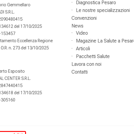
Diagnostica Pesaro
torio Gemmellaro
Le nostre specializzazioni
DI S.R.L.
Convenzioni
02090480415
News
°134612 del 17/10/2025
Video
-153457
Magazine La Salute a Pesar
itamento Eccellenza Regione
D.R. n. 273 del 13/10/2025
Articoli
Pacchetti Salute
Lavora con noi
erto Esposito
Contatti
L CENTER S.R.L.
02847440415
°134618 del 17/10/2025
-305160