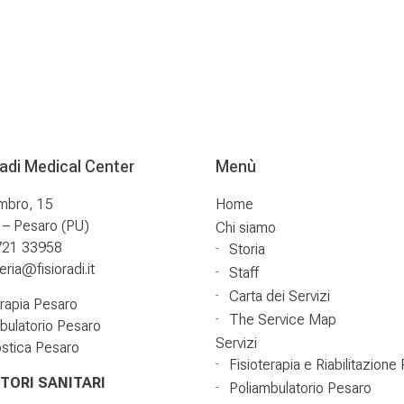
radi Medical Center
Menù
mbro, 15
Home
– Pesaro (PU)
Chi siamo
721 33958
Storia
ria@fisioradi.it
Staff
Carta dei Servizi
erapia Pesaro
The Service Map
bulatorio Pesaro
Servizi
stica Pesaro
Fisioterapia e Riabilitazione
TORI SANITARI
Poliambulatorio Pesaro