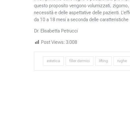
questo proposito vengono volumizzati, zigomo, 
necessità e delle aspettative delle pazienti. L’eff
da 10 a 18 mesi a seconda delle caratteristiche de
Dr. Elisabetta Petrucci
Post Views:
3.008
estetica
filler dermici
lifting
rughe