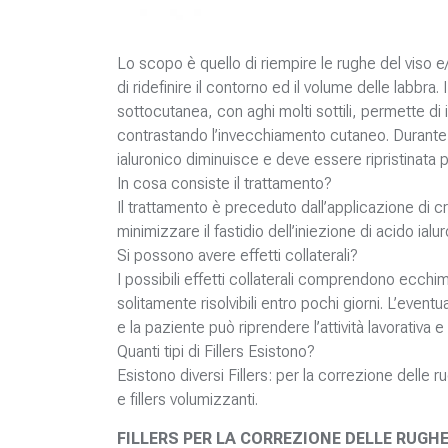
Lo scopo è quello di riempire le rughe del viso e
di ridefinire il contorno ed il volume delle labbra. 
sottocutanea, con aghi molti sottili, permette di
contrastando l’invecchiamento cutaneo. Durante 
ialuronico diminuisce e deve essere ripristinata 
In cosa consiste il trattamento?
Il trattamento è preceduto dall’applicazione di c
minimizzare il fastidio dell’iniezione di acido ial
Si possono avere effetti collaterali?
I possibili effetti collaterali comprendono ecchim
solitamente risolvibili entro pochi giorni. L’eve
e la paziente può riprendere l’attività lavorativa
Quanti tipi di Fillers Esistono?
Esistono diversi Fillers: per la correzione delle ru
e fillers volumizzanti.
FILLERS PER LA CORREZIONE DELLE RUGHE