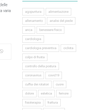
delle
a varia
agopuntura
alimentazione
allenamento
analisi del piede
anca
benessere fisico
cardiologia
cardiologia preventiva
ciclista
colpo di frusta
controllo della postura
coronavirus
covid19
cuffia dei rotatori
cuore
dolore
estetica
femore
fisioterapia
frattura