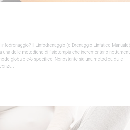
il linfodrenaggio? Il Linfodrenaggio (o Drenaggio Linfatico Manuale
ta una delle metodiche di fisioterapia che incrementano nettamen
n modo globale e/o specifico. Nonostante sia una metodica dalle
oscenza…