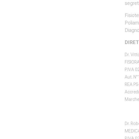
segrete
Fisiot
Poliam
Diagno
DIRET
Dr. Vit
FISIORA
P.IVA 
Aut. N
REA PS
Accred
Marche 
Dr. Rob
MEDICA
P.IVA 