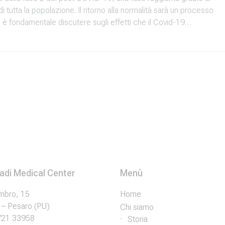
di tutta la popolazione. Il ritorno alla normalità sarà un processo
a, è fondamentale discutere sugli effetti che il Covid-19…
radi Medical Center
Menù
mbro, 15
Home
– Pesaro (PU)
Chi siamo
721 33958
Storia