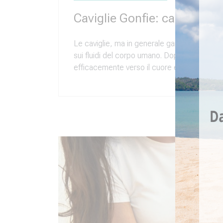
Caviglie Gonfie: cause e rim
Le caviglie, ma in generale gambe e piedi te
sui fluidi del corpo umano. Dopo essere stati 
efficacemente verso il cuore e creano come 