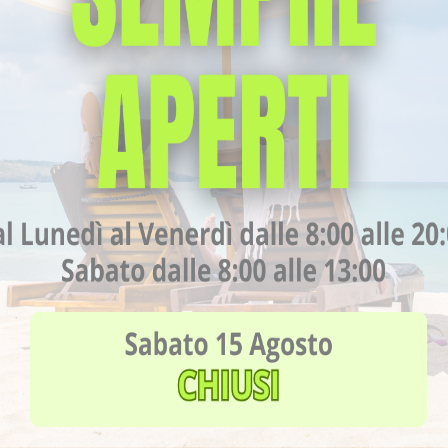
edi efficaci
ndono a gonfiarsi spesso a causa dell’effetto della forza di gravit
molto tempo in piedi o seduti i liquidi non riescono a risalire
ristagni che danno vita a ritenzione idrica e gonfiore….