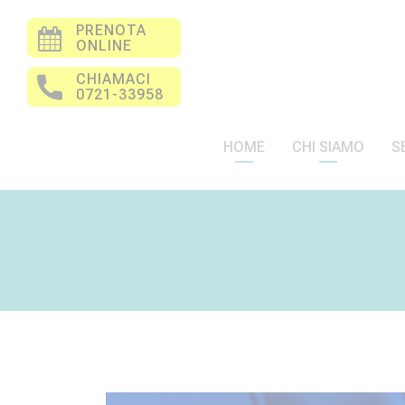
PRENOTA
ONLINE
CHIAMACI
0721-33958
HOME
CHI SIAMO
S