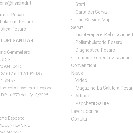
ria@fisioradi.it
Staff
Carta dei Servizi
erapia Pesaro
The Service Map
bulatorio Pesaro
Servizi
stica Pesaro
Fisioterapia e Riabilitazione
TORI SANITARI
Poliambulatorio Pesaro
Diagnostica Pesaro
torio Gemmellaro
Le nostre specializzazioni
DI S.R.L.
Convenzioni
02090480415
News
°134612 del 17/10/2025
Video
-153457
Magazine La Salute a Pesar
itamento Eccellenza Regione
D.R. n. 273 del 13/10/2025
Articoli
Pacchetti Salute
Lavora con noi
erto Esposito
Contatti
L CENTER S.R.L.
02847440415