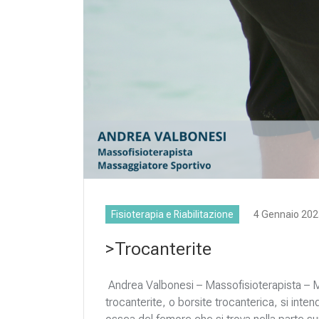
Fisioterapia e Riabilitazione
4 Gennaio 202
>Trocanterite
Andrea Valbonesi – Massofisioterapista – M
trocanterite, o borsite trocanterica, si in