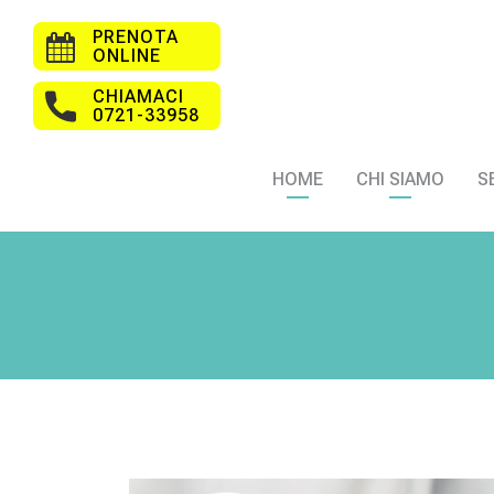
PRENOTA
ONLINE
CHIAMACI
0721-33958
HOME
CHI SIAMO
S