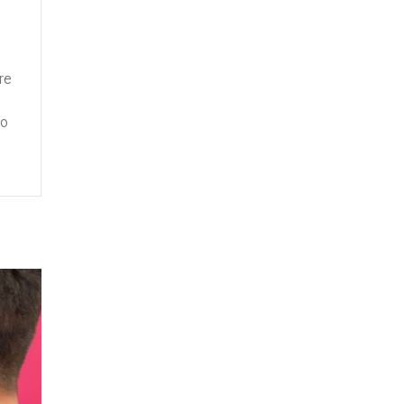
re
io