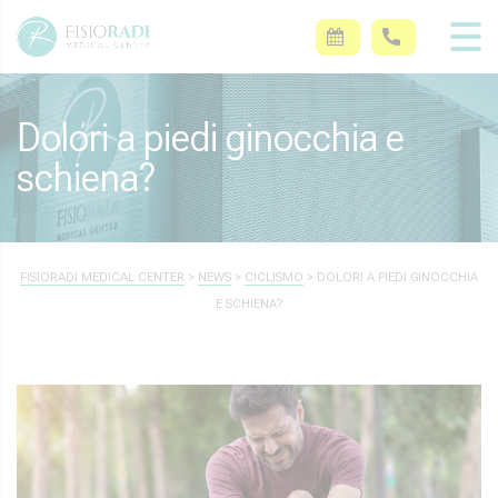
Dolori a piedi ginocchia e
schiena?
FISIORADI MEDICAL CENTER
>
NEWS
>
CICLISMO
>
DOLORI A PIEDI GINOCCHIA
E SCHIENA?