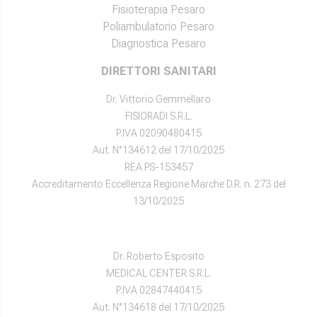
Fisioterapia Pesaro
Poliambulatorio Pesaro
Diagnostica Pesaro
DIRETTORI SANITARI
Dr. Vittorio Gemmellaro
FISIORADI S.R.L.
P.IVA 02090480415
Aut. N°134612 del 17/10/2025
REA PS-153457
Accreditamento Eccellenza Regione Marche D.R. n. 273 del
13/10/2025
Dr. Roberto Esposito
MEDICAL CENTER S.R.L.
P.IVA 02847440415
Aut. N°134618 del 17/10/2025