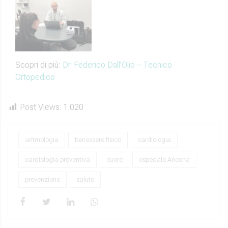
Scopri di più:
Dr. Federico Dall’Olio – Tecnico
Ortopedico
Post Views:
1.020
aritmologia
benessere fisico
cardiologia
cardiologia preventiva
cuore
ospedale Ancona
prevenzione
salute