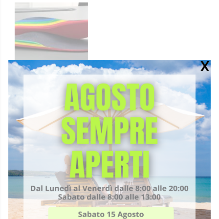
Quando l’esame evidenzia uno squilibrio, è possibile
realizzare plantari personalizzati sulla base dei dati
raccolti.
Il plantare su misura contribuisce a:
ridistribuire i carichi
migliorare l’allineamento posturale
ridurre le tensioni
supportare il movimento quotidiano e sportivo
Si tratta di un supporto progettato in modo specifico