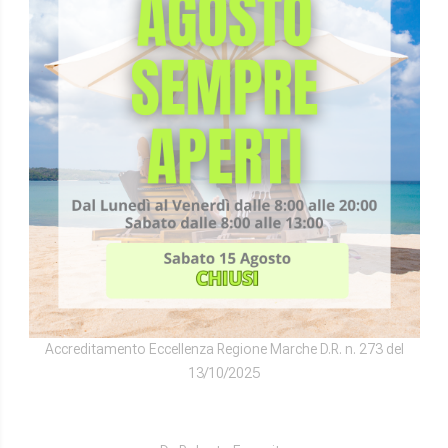
61121 – Pesaro (PU)
+39 0721 33958
segreteria@fisioradi.it
Fisioterapia Pesaro
Poliambulatorio Pesaro
Diagnostica Pesaro
DIRETTORI SANITARI
Dr. Vittorio Gemmellaro
FISIORADI S.R.L.
P.IVA 02090480415
Aut. N°134612 del 17/10/2025
REA PS-153457
Accreditamento Eccellenza Regione Marche D.R. n. 273 del
13/10/2025