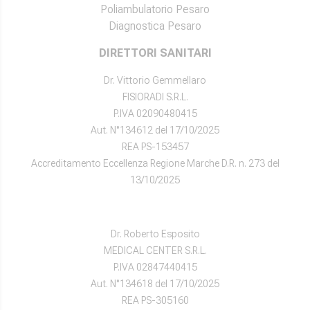
Poliambulatorio Pesaro
Diagnostica Pesaro
DIRETTORI SANITARI
Dr. Vittorio Gemmellaro
FISIORADI S.R.L.
P.IVA 02090480415
Aut. N°134612 del 17/10/2025
REA PS-153457
Accreditamento Eccellenza Regione Marche D.R. n. 273 del
13/10/2025
Dr. Roberto Esposito
MEDICAL CENTER S.R.L.
P.IVA 02847440415
Aut. N°134618 del 17/10/2025
REA PS-305160