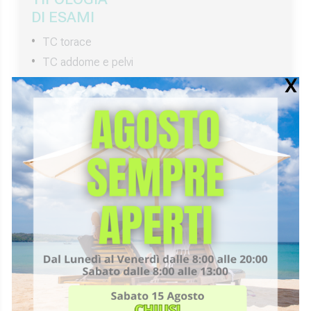
DI ESAMI
TC torace
TC addome e pelvi
Ecografia internistica (addome e pelvi)
Ecografia del collo (linfonodi, tiroide, ghiandole
salivari)
Ecografia muscolo tendinea e dei tessuti molli
Ecografia pediatriche (no anche)
PRENOTA ONLINE
CHIAMACI 0721-33958