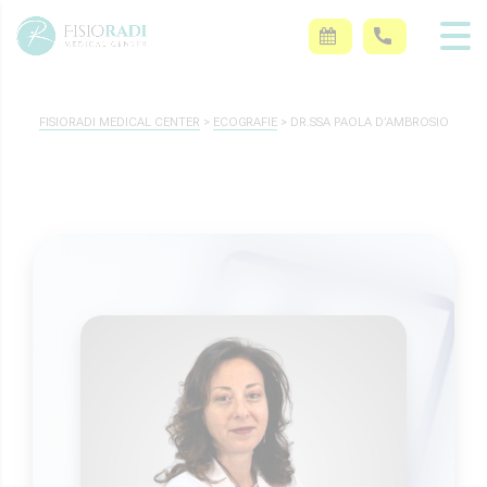
FISIORADI MEDICAL CENTER
>
ECOGRAFIE
>
DR.SSA PAOLA D’AMBROSIO