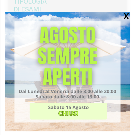
TIPOLOGIA
DI ESAMI
Ecografia di Base
Ecografia Specialistica in Senologia
PRENOTA ONLINE
CHIAMACI 0721-33958
Altri medici