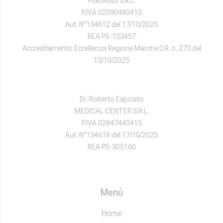
FISIORADI S.R.L.
P.IVA 02090480415
Aut. N°134612 del 17/10/2025
REA PS-153457
Accreditamento Eccellenza Regione Marche D.R. n. 273 del
13/10/2025
Dr. Roberto Esposito
MEDICAL CENTER S.R.L.
P.IVA 02847440415
Aut. N°134618 del 17/10/2025
REA PS-305160
Menù
Home