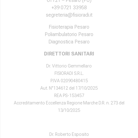
61121 – Pesaro (PU)
+39 0721 33958
segreteria@fisioradi.it
Fisioterapia Pesaro
Poliambulatorio Pesaro
Diagnostica Pesaro
DIRETTORI SANITARI
Dr. Vittorio Gemmellaro
FISIORADI S.R.L.
P.IVA 02090480415
Aut. N°134612 del 17/10/2025
REA PS-153457
Accreditamento Eccellenza Regione Marche D.R. n. 273 del
13/10/2025
Dr. Roberto Esposito