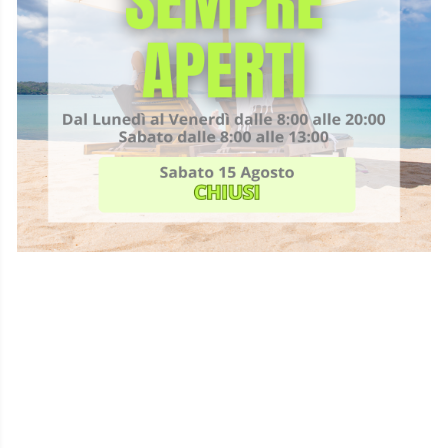
Disturbi della deambulazione
Patologie della crescita
Dismetrie
Ginocchio varo e valgo
Morbo di Perthes
Osteocondrosi (Morbo di Sever e OSgood
Schlatter)