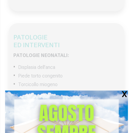
PATOLOGIE
ED INTERVENTI
PATOLOGIE NEONATALI:
Displasia dell’anca
Piede torto congenito
Torcicollo miogeno
Metatarsi varo
PATOLOGIE ADOLESCENZIALI:
Piede piatto
Scoliosi