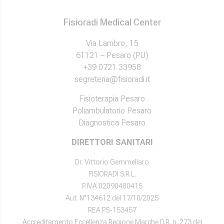
Fisioradi Medical Center
Via Lambro, 15
61121 – Pesaro (PU)
+39 0721 33958
segreteria@fisioradi.it
Fisioterapia Pesaro
Poliambulatorio Pesaro
Diagnostica Pesaro
DIRETTORI SANITARI
Dr. Vittorio Gemmellaro
FISIORADI S.R.L.
P.IVA 02090480415
Aut. N°134612 del 17/10/2025
REA PS-153457
Accreditamento Eccellenza Regione Marche D.R. n. 273 del