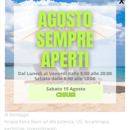
Quali sono gli obiettivi terapeutici e le
modalità di trattamento delle tendinopatie?
Gli obiettivi terapeutici e le modalità di trattamento
dipendono dallo stadio evolutivo della patologia. Possiamo
distinguere 3 fasi in funzione dei tempi biologici:
Nella
prima fase
abbiamo l’obiettivo di riduzione del dolore
e dell’edema, associati alla correzione delle anomalie
biomeccaniche che sovraccaricano il tendine. Il medico in
questa fase prescrive antiinfiammatori, esegue sedute di
mesoterapia locale e può nelle situazioni più gravi eseguire
infiltrazioni con acido ialuronico o gel piastrinico.
Si associano sedute di fisioterapia con:
trattamenti di terapia manuale di decontrazione muscolare e
di drenaggio
terapia fisica (laser ad alta potenza, US, tecarterapia,
ipertermia, regenoterapia)