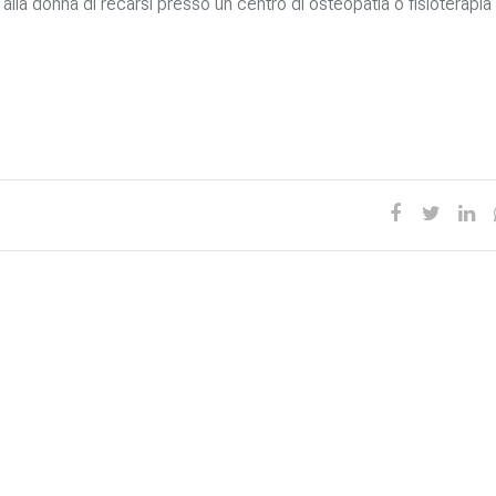
lla donna di recarsi presso un centro di osteopatia o fisioterapia