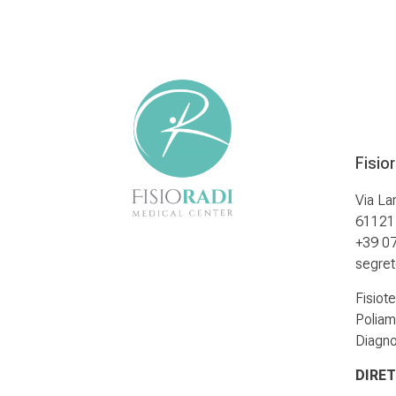
Fisio
Via La
61121 
+39 0
segrete
Fisiot
Poliam
Diagno
DIRET