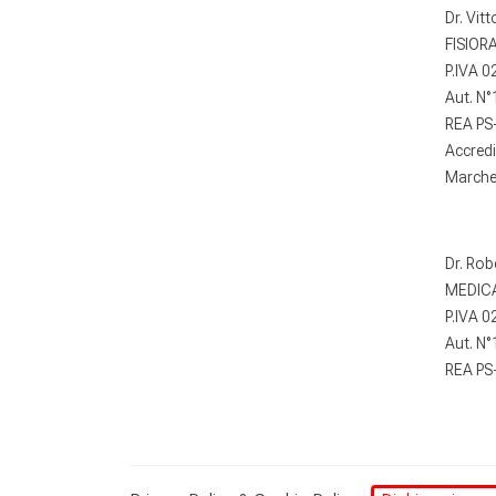
Dr. Vit
FISIORA
P.IVA 
Aut. N
REA PS
Accred
Marche 
Dr. Rob
MEDICA
P.IVA 
Aut. N
REA PS