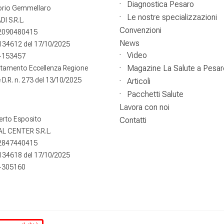
Diagnostica Pesaro
torio Gemmellaro
Le nostre specializzazioni
DI S.R.L.
Convenzioni
02090480415
News
°134612 del 17/10/2025
Video
-153457
Magazine La Salute a Pesar
itamento Eccellenza Regione
D.R. n. 273 del 13/10/2025
Articoli
Pacchetti Salute
Lavora con noi
erto Esposito
Contatti
L CENTER S.R.L.
02847440415
°134618 del 17/10/2025
-305160