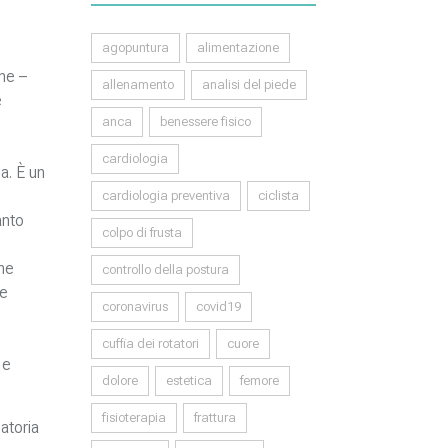
agopuntura
alimentazione
che –
allenamento
analisi del piede
e
anca
benessere fisico
cardiologia
a. È un
cardiologia preventiva
ciclista
anto
colpo di frusta
one
controllo della postura
te
coronavirus
covid19
cuffia dei rotatori
cuore
 e
dolore
estetica
femore
fisioterapia
frattura
atoria