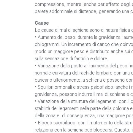
compressione, mentre, anche per effetto degli or
parete addominale si distende, generando una cur
Cause
Le cause di mal di schiena sono di natura fisica 
• Aumento del peso: durante la gravidanza l’aume
chilogrammi. Un incremento di carico che coinvo
modo un maggiore peso è distribuito anche sui di
sulla sensazione di fastidio e dolore.
• Variazione della postura: l’aumento del peso, 
normale curvatura del rachide lombare con una 
caricano ulteriormente la schiena e possono cont
• Squilibri ormonali e stress psicofisico: anch
gravidanza, possono indurre il mal di schiena e c
• Variazione della struttura dei legamenti: con i
stabilità dei legamenti nella parte della colonna
della zona e, di conseguenza, una maggiore possib
• Blocco sacroiliaco: con il mutamento della stru
relaziona con la schiena può bloccarsi. Questo, in