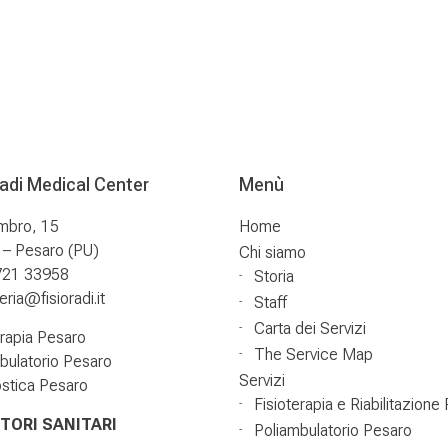
radi Medical Center
Menù
mbro, 15
Home
– Pesaro (PU)
Chi siamo
721 33958
Storia
ria@fisioradi.it
Staff
Carta dei Servizi
erapia Pesaro
The Service Map
bulatorio Pesaro
Servizi
stica Pesaro
Fisioterapia e Riabilitazione
TORI SANITARI
Poliambulatorio Pesaro