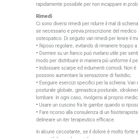
rapidamente possibile per non incappare in pro
Rimedi
Ci sono diversi rimedi per ridurre il mal di schien
se necessario e previa prescrizione del medico –
osteopatico. Di seguito vari rimedi per lenire il m
• Riposo regolare, evitando di rimanere troppo a 
• Dormire su un fianco può rivelarsi utile per sen
modo per distribuire in maniera più uniforme il p
• Indossare scarpe ed indumenti comodi. Non è con
possono aumentare la sensazione di fastidio;
• Eseguire esercizi specifici per la schiena. Vari
posturale globale, ginnastica posturale, idrokines
lombare. In ogni caso, rivolgersi al proprio medico
• Usare un cuscino fra le gambe quando si ripos
• Fare ricorso alla consulenza di un fisioterapis
delineare un iter terapeutico efficace.
In alcune circostante, se il dolore è molto forte