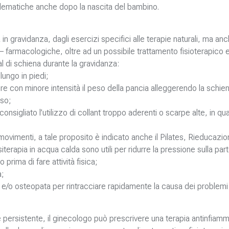
blematiche anche dopo la nascita del bambino.
a in gravidanza, dagli esercizi specifici alle terapie naturali, ma an
 farmacologiche, oltre ad un possibile trattamento fisioterapico 
al di schiena durante la gravidanza:
lungo in piedi;
tire con minore intensità il peso della pancia alleggerendo la schien
eso;
sigliato l’utilizzo di collant troppo aderenti o scarpe alte, in qu
 movimenti, a tale proposito è indicato anche il Pilates, Rieducazi
iterapia in acqua calda sono utili per ridurre la pressione sulla par
 prima di fare attività fisica;
a;
ta e/o osteopata per rintracciare rapidamente la causa dei problemi
 e persistente, il ginecologo può prescrivere una terapia antinfiamm