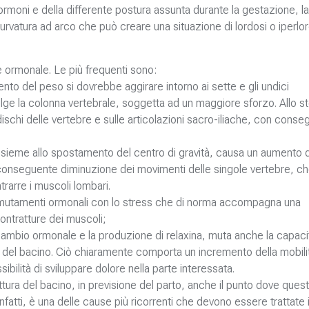
moni e della differente postura assunta durante la gestazione, la
vatura ad arco che può creare una situazione di lordosi o iperlor
e ormonale. Le più frequenti sono:
nto del peso si dovrebbe aggirare intorno ai sette e gli undici
lge la colonna vertebrale, soggetta ad un maggiore sforzo. Allo s
schi delle vertebre e sulle articolazioni sacro-iliache, con cons
insieme allo spostamento del centro di gravità, causa un aumento d
conseguente diminuzione dei movimenti delle singole vertebre, c
rarre i muscoli lombari.
e i mutamenti ormonali con lo stress che di norma accompagna una
ontratture dei muscoli;
l cambio ormonale e la produzione di relaxina, muta anche la capaci
 e del bacino. Ciò chiaramente comporta un incremento della mobili
ilità di sviluppare dolore nella parte interessata.
ttura del bacino, in previsione del parto, anche il punto dove quest
fatti, è una delle cause più ricorrenti che devono essere trattate i