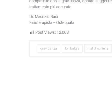
compatibile con la gravidanza, oppure suggerire a
trattamento più accurato.
Dr. Maurizio Radi
Fisioterapista – Osteopata
Post Views:
12.008
gravidanza
lombalgia
mal di schiena