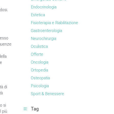
Endocrinologia
dosi.
Estetica
Fisioterapia e Riabilitazione
Gastroenterologia
tesso
Neurochirurgia
eguenze
Oculistica
Offerte
ella
Oncologia
he
Ortopedia
Osteopatia
Psicologia
tà di
tà
Sport & Benessere
o si
Tag
l più