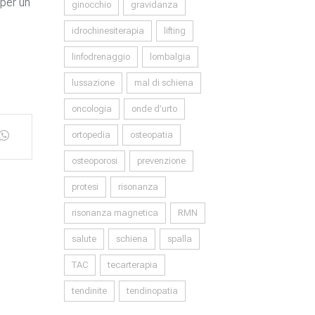
 per un
ginocchio
gravidanza
idrochinesiterapia
lifting
linfodrenaggio
lombalgia
lussazione
mal di schiena
oncologia
onde d’urto
ortopedia
osteopatia
osteoporosi
prevenzione
protesi
risonanza
risonanza magnetica
RMN
salute
schiena
spalla
TAC
tecarterapia
tendinite
tendinopatia