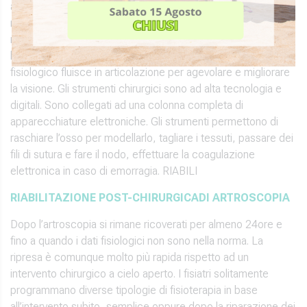
alta definizione per cui
il chirurgo interviene
guardando il
monitor. Il chirurgo farà delle piccole incisioni di circa 5 – 7
mm sulla spalla per introdurre, oltre all’artroscopio, anche
l’apposita strumentazione chirurgica. Nel mentre altro liquido
fisiologico fluisce in articolazione per agevolare e migliorare
la visione. Gli strumenti chirurgici sono ad alta tecnologia e
digitali. Sono collegati ad una colonna completa di
apparecchiature elettroniche. Gli strumenti permettono di
raschiare l’osso per modellarlo, tagliare i tessuti, passare dei
fili di sutura e fare il nodo, effettuare la coagulazione
elettronica in caso di emorragia. RIABILI
RIABILITAZIONE POST-CHIRURGICA
DI ARTROSCOPIA
Dopo l’artroscopia si rimane ricoverati per almeno 24ore e
fino a quando i dati fisiologici non sono nella norma. La
ripresa è comunque molto più rapida rispetto ad un
intervento chirurgico a cielo aperto. I fisiatri solitamente
programmano diverse tipologie di fisioterapia in base
all’intervento subito, semplice oppure dopo la riparazione dei