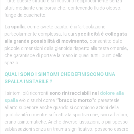
Tutte queste strutture si muovono reciprocamente senza
attriti mediante una borsa che, contenendo fluido oleoso,
funge da cuscinetto.
La spalla
, come avrete capito, è un’articolazione
particolarmente complessa, la cui s
pecificità è collegata
alla grande possibilità di movimento,
consentito dalle
piccole dimensioni della glenoide rispetto alla testa omerale,
che garantisce di portare la mano in quasi tutti i punti dello
spazio.
QUALI SONO I SINTOMI CHE DEFINISCONO UNA
SPALLA INSTABILE ?
I sintomi più ricorrenti
sono rintracciabili nel
dolore alla
spalla
e/o disturbi come
“braccio morto”
o parestesie
all’arto superiore anche quando si compiono azioni della
quotidianità o mentre si fa attività sportiva che, sino ad allora,
erano asintomatiche. Anche diverse lussazioni, o più spesso
sublussazioni senza un trauma significativo, possono essere