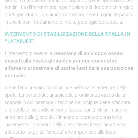
tendini. La differenza sta in particolare nel decorso chirurgico
post operatorio. La chirurgia artroscopica è un grande passo
in avanti per il trattamento di molte patologie della spalla.
INTERVENTO DI STABILIZZAZIONE DELLA SPALLA IN
“LATARJET
“
L’intervento prevede la c
reazione di un blocco osseo
davanti alla cavità glenoidea per non consentire
all’omero prossimale di uscire fuori dalla sua posizione
normale.
Viene fatta una piccola incisione nella parte anteriore della
spalla. La coracoide, una piccola prominenza ossea della
scapola in cui inserisce il tendine del bicipite viene staccata
e modellata, dopodiché viene fissata con 2 viti sul margine
anteriore della glenoide. L’innesto di coracoide trasferito
incrementa il diametro della glenoide ed il tendine ad essa
attaccato funge da “amaca” che impedisce alla testa