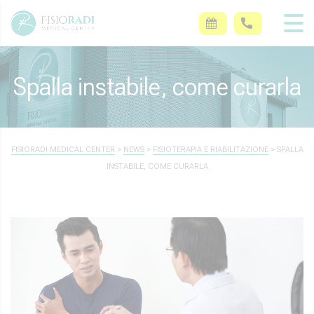
Spalla instabile, come curarla
FISIORADI MEDICAL CENTER
>
NEWS
>
FISIOTERAPIA E RIABILITAZIONE
>
SPALLA
INSTABILE, COME CURARLA