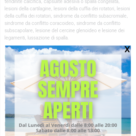
tendinite calcifica, capsulite adesiva o spalla congelata,
lesioni della cartilagine, lesioni della cuffia dei rotatori, lesioni
della cuffia dei rotatori, sindrome da conflitto subacromiale,
sindrome da conflitto coracoideo, sindrome da conflitto
subscapolare, lesione del cercine glenoideo e lesione dei
legamenti, lussazione di spalla.
LE MODALITA’ D’INTERVENTO DI ARTROSCOPIA
L’artroscopia è un metodo minimamente invasivo, a
differenza di quello a cielo aperto, pertanto non presenta
particolari controindicazioni.
Prima di operare, il chirurgo avvia la
fase di preparazione
della spalla
iniettando del liquido fisiologico in maniera tale
da gonfiare l’articolazione. Questo permette di vedere più
facilmente tutte le strutture anatomiche
mediante
l’artroscopio
. Quest’ultimo è uno strumento ottico che
tramite una telecamera è collegato ad un monitor a colori ad