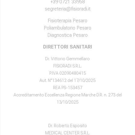
+39 0721 33958
segreteria@fisioradi.it
Fisioterapia Pesaro
Poliambulatorio Pesaro
Diagnostica Pesaro
DIRETTORI SANITARI
Dr. Vittorio Gemmellaro
FISIORADI S.R.L.
P.IVA 02090480415
Aut. N°134612 del 17/10/2025
REA PS-153457
Accreditamento Eccellenza Regione Marche D.R. n. 273 del
13/10/2025
Dr. Roberto Esposito
MEDICAL CENTER S.R.L.