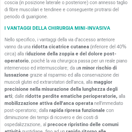
coscia (in posizione laterale o posteriore) con annesso taglio
di fibre muscolari e tendinee e conseguente protrarsi del
periodo di guarigione.
I VANTAGGI DELLA CHIRURGIA MINI-INVASIVA
Nello specifico, i vantaggi della via d’accesso anteriore
vanno da una
ridotta cicatrice cutanea
(inferiore del 40%
circa) alla
r
iduzione della zoppia e del dolore post-
operatorio
,
poiché la via chirurgica passa per un reale piano
internervoso ed intermuscolare; da
u
n minor rischio di
lussazione
grazie al risparmio ed alla conservazione dei
muscoli glutei ed extrarotatori dell’anca, alla
maggior
precisione nella misurazione della lunghezza degli
arti
; dalle
ridotte perdite ematiche perioperatorie,
alla
mobilizzazione attiva dell’anca operata
nell’immediato
post-operatorio; dalla
rapida ripresa funzionale
con
diminuzione dei tempi di ricovero e dei costi di
ospedalizzazione, al
precoce ripristino delle comuni
attività
quotidiane, fino ad un
rapido ritorno alle