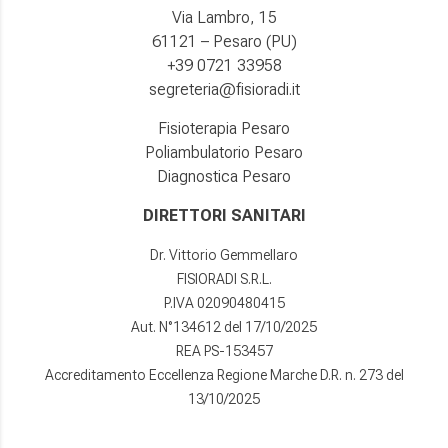
Via Lambro, 15
61121 – Pesaro (PU)
+39 0721 33958
segreteria@fisioradi.it
Fisioterapia Pesaro
Poliambulatorio Pesaro
Diagnostica Pesaro
DIRETTORI SANITARI
Dr. Vittorio Gemmellaro
FISIORADI S.R.L.
P.IVA 02090480415
Aut. N°134612 del 17/10/2025
REA PS-153457
Accreditamento Eccellenza Regione Marche D.R. n. 273 del
13/10/2025