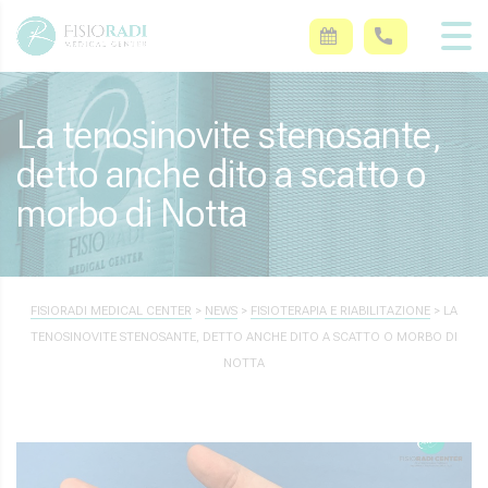
La tenosinovite stenosante,
detto anche dito a scatto o
morbo di Notta
FISIORADI MEDICAL CENTER
>
NEWS
>
FISIOTERAPIA E RIABILITAZIONE
>
LA
TENOSINOVITE STENOSANTE, DETTO ANCHE DITO A SCATTO O MORBO DI
NOTTA