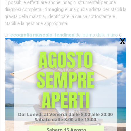
È possibile effettuare anche indagini strumentali per una
diagnosi completa. L’
imaging
è una guida adatta per stabili la
gravità della malattia, identificare la causa sottostante e
stabilire la gestione appropriata.
Un’
ecografia muscolo-tendinea
del palmo della mano
è
determinante in numerosi casi per dare diagnosi,
permettendo un’accurata valutazione statica e dinamica del
dito a scatto, soprattutto nelle fasi iniziali ed in previsione di
un trattamento chirurgico, oltre che utile come guida per
trattamento infiltrativo.
Un
RX
della mano risulta indicata invece per escludere cause
ossee al blocco dello scorrimento dei tendini.
Trattamento
Ogni trattamento deve essere correlato in base alla gravità e
durata della patologia ed alla scelta del paziente. Il dito a