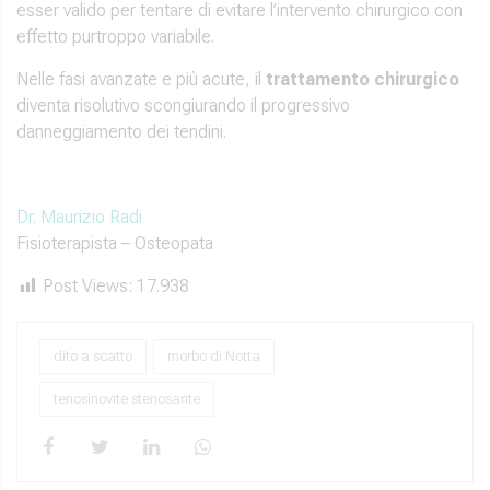
esser valido per tentare di evitare l’intervento chirurgico con
effetto purtroppo variabile.
Nelle fasi avanzate e più acute, il
trattamento chirurgico
diventa risolutivo scongiurando il progressivo
danneggiamento dei tendini.
Dr. Maurizio Radi
Fisioterapista – Osteopata
Post Views:
17.938
dito a scatto
morbo di Notta
tenosinovite stenosante