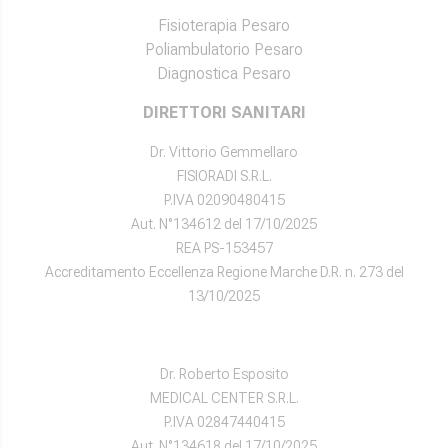
Fisioterapia Pesaro
Poliambulatorio Pesaro
Diagnostica Pesaro
DIRETTORI SANITARI
Dr. Vittorio Gemmellaro
FISIORADI S.R.L.
P.IVA 02090480415
Aut. N°134612 del 17/10/2025
REA PS-153457
Accreditamento Eccellenza Regione Marche D.R. n. 273 del
13/10/2025
Dr. Roberto Esposito
MEDICAL CENTER S.R.L.
P.IVA 02847440415
Aut. N°134618 del 17/10/2025