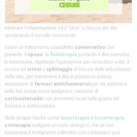
scatto, se non trattato resta come un disturbo doloroso
oppure, in caso di blocco dell’articolazione, potrebbe
verificarsi una rigidità permanente. Il fine del trattamento è
eliminare l’infiammazione ed il “click” o blocco del dito
ripristinando il normale movimento.
Esiste un trattamento cosiddetto
conservativo
che
prevede: il
riposo
; la
fisioterapia
portando il dito coinvolto
in estensione, ripetendo l’operazione per circa dieci volte; il
ricorso ad
ortesi
o
splintaggio
di blocco delle articolazioni
delle dita, per mantenere il dito in posizione estesa;
assunzione di
farmaci antinfiammatori
per via sistemica
nelle fasi iniziali come analgesici; iniezione di
corticosteroidei
con anestetici locali nella guaina del
flessore o sottocutanea.
Nelle terapie fisiche come
laserterapia
o
tecarterapia
,
crioterapia
svolgono un ruolo sinergico, ma se non
funzionano il trattamento infiltrativo con cortisonico può