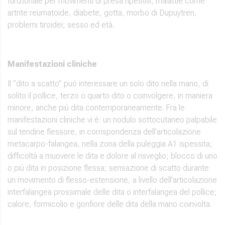
funzionale per movimenti di presa ripetitivi; malattie come
artrite reumatoide, diabete, gotta, morbo di Dupuytren,
problemi tiroidei; sesso ed età.
Manifestazioni cliniche
Il “dito a scatto” può interessare un solo dito nella mano, di
solito il pollice, terzo o quarto dito o coinvolgere, in maniera
minore, anche più dita contemporaneamente. Fra le
manifestazioni cliniche vi è: un nodulo sottocutaneo palpabile
sul tendine flessore, in corrispondenza dell’articolazione
metacarpo-falangea, nella zona della puleggia A1 ispessita;
difficoltà a muovere le dita e dolore al risveglio; blocco di uno
o più dita in posizione flessa; sensazione di scatto durante
un movimento di flesso-estensione, a livello dell’articolazione
interfalangea prossimale delle dita o interfalangea del pollice;
calore, formicolio e gonfiore delle dita della mano coinvolta.