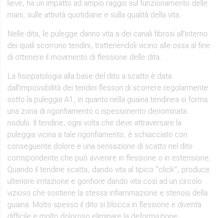
lieve, ha un impatto ad ampio raggio sul funzionamento delle
mani, sulle attività quotidiane e sulla qualità della vita.
Nelle dita, le pulegge danno vita a dei canali fibrosi all’interno
dei quali scorrono tendini, trattenendoli vicino alle ossa al fine
di ottenere il movimento di flessione delle dita.
La fisiopatologia alla base del dito a scatto è data
dall’impossibilità dei tendini flessori di scorrere regolarmente
sotto la puleggia A1, in quanto nella guaina tendinea si forma
una zona di rigonfiamento o ispessimento denominata
nodulo. Il tendine, ogni volta che deve attraversare la
puleggia vicina a tale rigonfiamento, è schiacciato con
conseguente dolore e una sensazione di scatto nel dito
corrispondente che può avvenire in flessione o in estensione.
Quando il tendine scatta, dando vita al tipico “click”, produce
ulteriore irritazione e gonfiore dando vita così ad un circolo
vizioso che sostiene la stessa infiammazione e stenosi della
guaina. Molto spesso il dito si blocca in flessione e diventa
difficile e molto doloroso eliminare la deformazione.