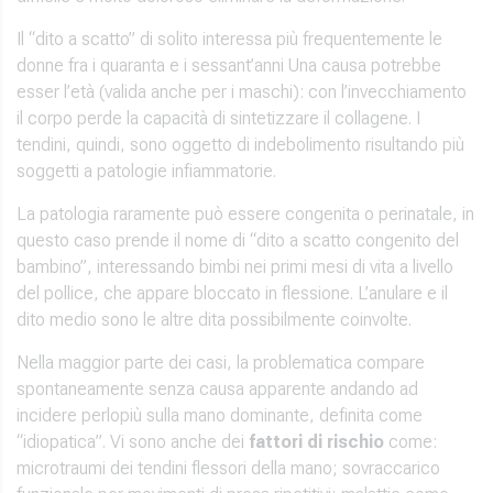
Il “dito a scatto” di solito interessa più frequentemente le
donne fra i quaranta e i sessant’anni Una causa potrebbe
esser l’età (valida anche per i maschi): con l’invecchiamento
il corpo perde la capacità di sintetizzare il collagene. I
tendini, quindi, sono oggetto di indebolimento risultando più
soggetti a patologie infiammatorie.
La patologia raramente può essere congenita o perinatale, in
questo caso prende il nome di “dito a scatto congenito del
bambino”, interessando bimbi nei primi mesi di vita a livello
del pollice, che appare bloccato in flessione. L’anulare e il
dito medio sono le altre dita possibilmente coinvolte.
Nella maggior parte dei casi, la problematica compare
spontaneamente senza causa apparente andando ad
incidere perlopiù sulla mano dominante, definita come
“idiopatica”. Vi sono anche dei
fattori di rischio
come:
microtraumi dei tendini flessori della mano; sovraccarico